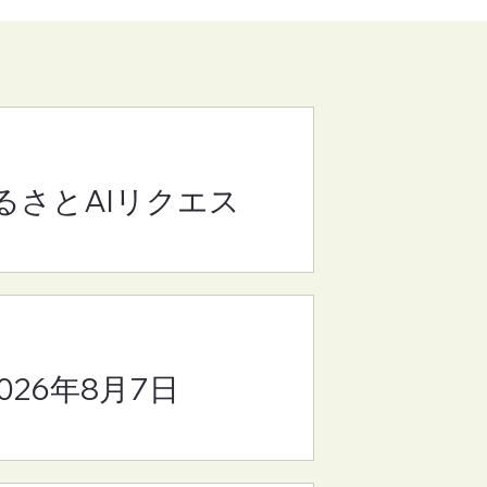
るさとAIリクエス
リ
ジ
ス
2026年8月7日