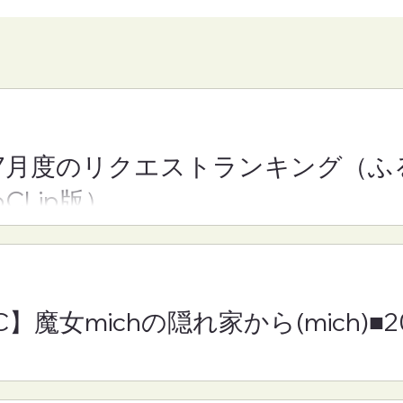
7月度のリクエストランキング（ふ
一時休止のお知ら
【お知らせ】地域情報アプ
oCLip版）
「ゆめのわ」における ラ
オクラブ番組 配信サービ
終了につきまして
C】魔女michの隠れ家から(mich)■