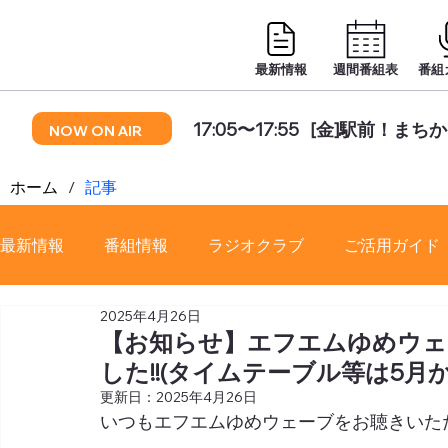
最新情報
週間番組表
番組
17:05〜17:55
[金]駅前！まち
NOW ON AIR
ホーム
/
記事
最新情報
番組情報
ラジオクラブ
ご活用ガイド
2025年4月26日
番組審議会
【お知らせ】エフエムゆめウェ
した!!(タイムテーブル等は5月
更新日：
2025年4月26日
いつもエフエムゆめウェーブをお聴きいた