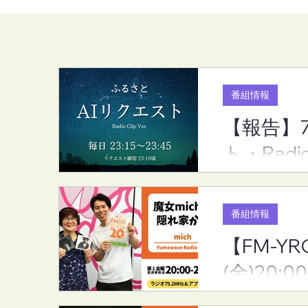
番組情報
【報告】
【記事掲載】山陽新聞
【FM放送
ト・Radi
2026/06/22「滴一滴」に掲
せ】
載されました。
番組情報
【FM-YR
(金)20:00