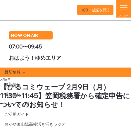
放送を聴く
メニュー
NOW ON AIR
07:00〜09:45
おはよう！ゆめエリア
最新情報
2月5日
最新情報
【ひるコミウェーブ 2月9日（月）
11:30~11:45】笠岡税務署から確定申告に
番組情報
ついてのお知らせ！
ラジオクラブ
ご活用ガイド
おかやま山陽高校活き活きラジオ