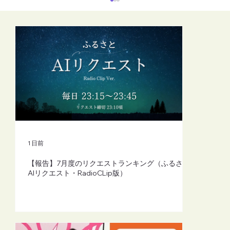
【FM-YRC】魔女michの隠れ家から
(mich)■2026年8月7日(金)20:00
1 日前
【報告】7月度のリクエストランキング（ふるさと
AIリクエスト・RadioCLip版）