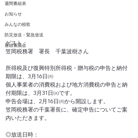
週間番組表
お知らせ
みんなの校歌
防災放送・緊急放送
ゲスト：
番組審議会
笠岡税務署　署長　千葉波樹さん
所得税及び復興特別所得税・贈与税の申告と納付
期限は、3月16日㈪
個人事業者の消費税および地方消費税の申告と納
付期限は、3月31日㈫です。
申告会場は、2月16日㈪から開設します。
笠岡税務署の千葉署長に、確定申告についてご案
内いただきます。
◎放送日時：