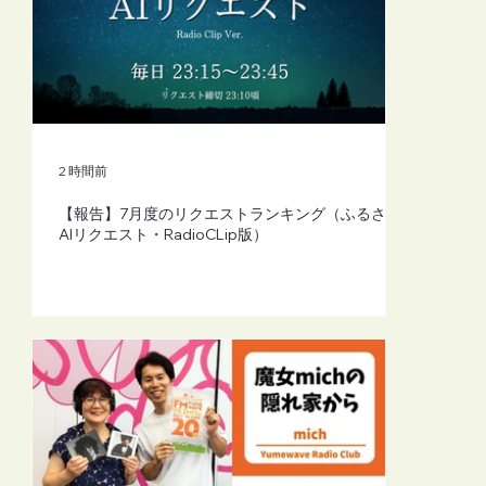
【FM-YRC】魔女michの隠れ家から
(mich)■2026年8月7日(金)20:00
2 時間前
【報告】7月度のリクエストランキング（ふるさと
AIリクエスト・RadioCLip版）