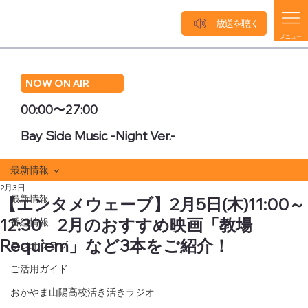
放送を聴く
メニュー
NOW ON AIR
00:00〜27:00
Bay Side Music -Night Ver.-
最新情報
2月3日
最新情報
【エンタメウェーブ】2月5日(木)11:00～
12:30 2月のおすすめ映画「教場
番組情報
Requiem」など3本をご紹介！
ラジオクラブ
ご活用ガイド
おかやま山陽高校活き活きラジオ