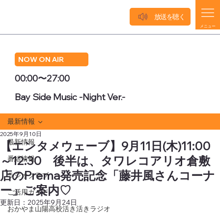
放送を聴く
メニュー
NOW ON AIR
00:00〜27:00
Bay Side Music -Night Ver.-
最新情報
2025年9月10日
最新情報
【エンタメウェーブ】9月11日(木)11:00
～12:30 後半は、タワレコアリオ倉敷
番組情報
店のPrema発売記念「藤井風さんコーナ
ラジオクラブ
ー」ご案内♡
ご活用ガイド
更新日：
2025年9月24日
おかやま山陽高校活き活きラジオ