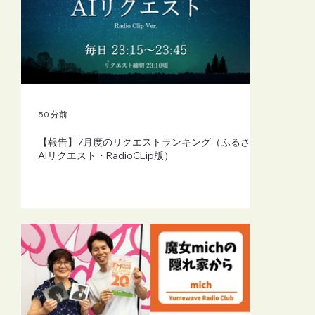
【FM-YRC】魔女michの隠れ家から
(mich)■2026年8月7日(金)20:00
50 分前
【報告】7月度のリクエストランキング（ふるさと
AIリクエスト・RadioCLip版）