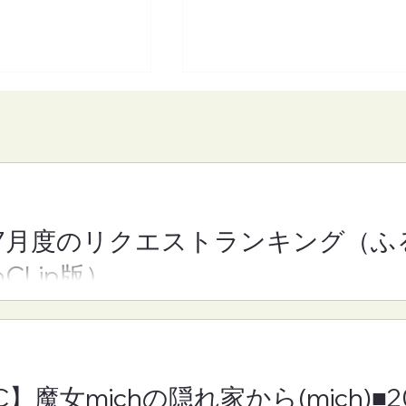
7月度のリクエストランキング（ふ
】魔女michの隠れ
【FM-YRC】となりの崎谷
oCLip版）
h)■2026年8月7日
きや)くん(あきを)■2026年
月7日(金)19:30
C】魔女michの隠れ家から(mich)■