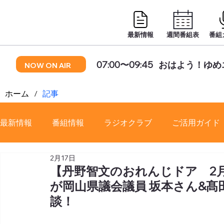
最新情報
週間番組表
番組
07:00〜09:45
おはよう！ゆめ
NOW ON AIR
ホーム
/
記事
最新情報
番組情報
ラジオクラブ
ご活用ガイド
2月17日
番組審議会
【丹野智文のおれんじドア 2月18
が岡山県議会議員 坂本さん&髙
談！