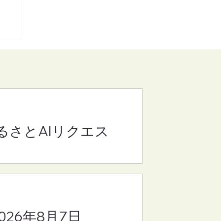
るさとAIリクエス
(さ
8
2026年8月7日