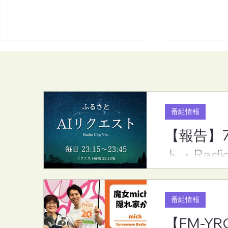
番組情報
【報告】
【報告】7月度のリクエスト
【FM-YRC
ト・Radi
ランキング（ふるさとAIリク
家から(mic
エスト・RadioCLip版）
(金)20:00
番組情報
【FM-YR