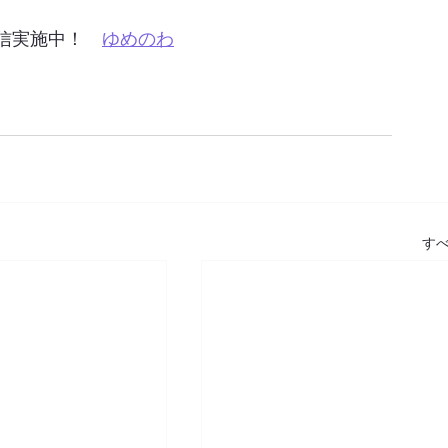
信実施中！　
ゆめのわ
す