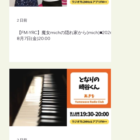
2 日前
【FM-YRC】魔女michの隠れ家から(mich)■2026年
8月7日(金)20:00
2 日前