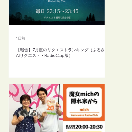
【FM-YRC】魔女michの隠れ家から
(mich)■2026年8月7日(金)20:00
1 日前
【報告】7月度のリクエストランキング（ふるさと
AIリクエスト・RadioCLip版）