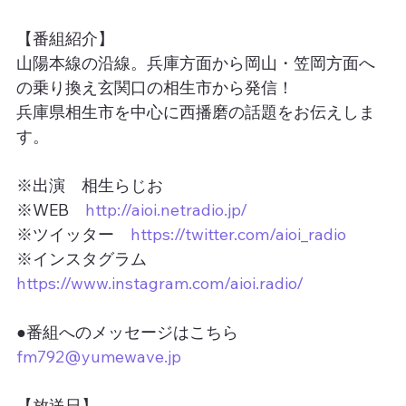
【番組紹介】
山陽本線の沿線。兵庫方面から岡山・笠岡方面へ
の乗り換え玄関口の相生市から発信！
兵庫県相生市を中心に西播磨の話題をお伝えしま
す。
※出演　相生らじお
※WEB　
http://aioi.netradio.jp/
※ツイッター　
https://twitter.com/aioi_radio
※インスタグラム　
https://www.instagram.com/aioi.radio/
●番組へのメッセージはこちら
fm792@yumewave.jp
【放送日】