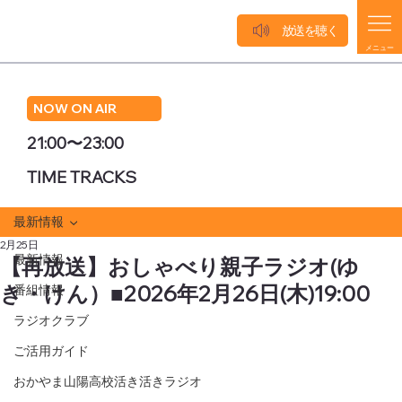
放送を聴く
メニュー
NOW ON AIR
21:00〜23:00
TIME TRACKS
最新情報
2月25日
最新情報
【再放送】おしゃべり親子ラジオ(ゆ
き・けん）■2026年2月26日(木)19:00
番組情報
ラジオクラブ
ご活用ガイド
おかやま山陽高校活き活きラジオ