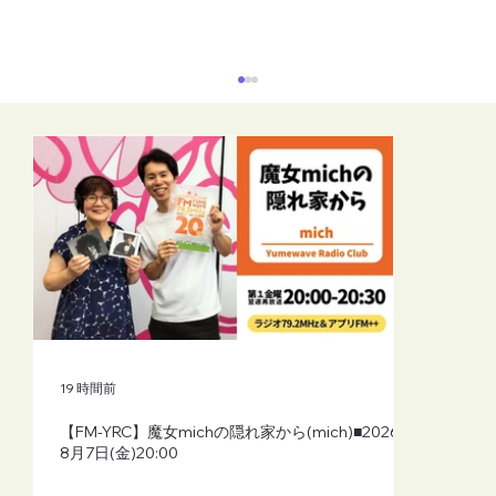
【FM-YRC】となりの崎谷(さきや)くん(あ
きを)■2026年8月7日(金)19:30
19 時間前
【FM-YRC】魔女michの隠れ家から(mich)■2026年
8月7日(金)20:00