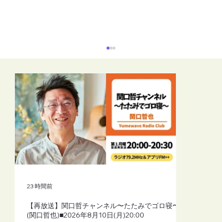
【再放送】リーラーヨガスタイル（シャ
ーリーよしこふじもと）■2026年8月10日
(月)19:30
23 時間前
【再放送】関口哲チャンネル〜たたみでゴロ寝〜
(関口哲也)■2026年8月10日(月)20:00