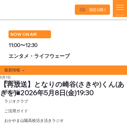
放送を聴く
メニュー
NOW ON AIR
11:00〜12:30
エンタメ・ライフウェーブ
最新情報
5月7日
最新情報
【再放送】となりの崎谷(さきや)くん(あ
きを)■2026年5月8日(金)19:30
番組情報
ラジオクラブ
ご活用ガイド
おかやま山陽高校活き活きラジオ