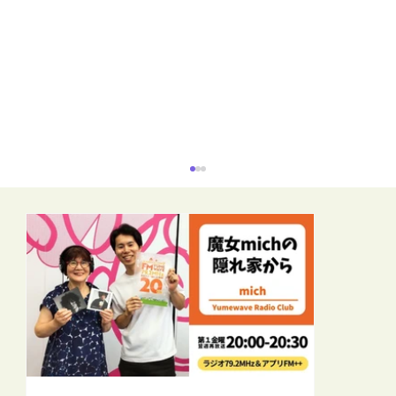
【FM-YRC】となりの崎谷(さきや)くん(あ
きを)■2026年8月7日(金)19:30