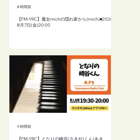
8 時間前
【FM-YRC】魔女michの隠れ家から(mich)■2026年
8月7日(金)20:00
9 時間前
【FM-YRC】となりの崎谷(さきや)くん(あき