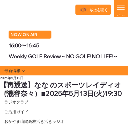
放送を聴く
メニュー
NOW ON AIR
16:00〜16:45
Weekly GOLF Review～NO GOLF! NO LIFE!～
最新情報
2025年5月12日
最新情報
【再放送】なな のスポーツレイディオ
（瀧谷奈々）■2025年5月13日(火)19:30
番組情報
ラジオクラブ
ご活用ガイド
おかやま山陽高校活き活きラジオ