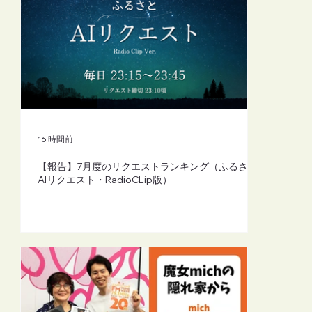
【FM-YRC】魔女michの隠れ家から
(mich)■2026年8月7日(金)20:00
16 時間前
【報告】7月度のリクエストランキング（ふるさと
AIリクエスト・RadioCLip版）