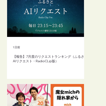
【FM-YRC】魔女michの隠れ家から
(mich)■2026年8月7日(金)20:00
1 日前
【報告】7月度のリクエストランキング（ふるさと
AIリクエスト・RadioCLip版）