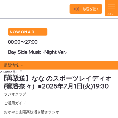
放送を聴く
メニュー
NOW ON AIR
00:00〜27:00
Bay Side Music -Night Ver.-
最新情報
2025年6月30日
最新情報
【再放送】なな のスポーツレイディオ
（瀧谷奈々）■2025年7月1日(火)19:30
番組情報
ラジオクラブ
ご活用ガイド
おかやま山陽高校活き活きラジオ