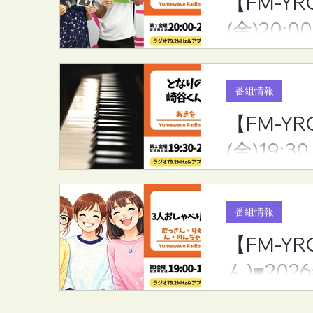
【FM-YR
【FM-YRC】魔女michの隠れ
【FM-YR
(金)20:00
家から(mich)■2026年8月7日
きや)くん(あ
(金)20:00
月7日(金)19:
番組情報
【FM-Y
(金)19:30
番組情報
【FM-
ん)■202