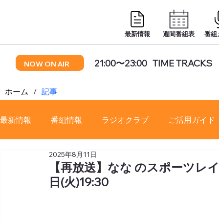
最新情報
週間番組表
番組
21:00〜23:00
TIME TRACKS
NOW ON AIR
ホーム
/
記事
最新情報
番組情報
ラジオクラブ
ご活用ガイド
2025年8月11日
番組審議会
【再放送】なな のスポーツレイデ
日(火)19:30