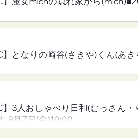
C】魔女michの隠れ家から(mich)■
C】となりの崎谷(さ
【FM-YRC】3人おしゃべ
きを)■2026年8
日和(むっさん・りえさん
30
んちゃん)■2026年8月7日
(金)19:00
RC】となりの崎谷(さきや)くん(あきを
YRC】3人おしゃべり日和(むっさん
6年8月7日(金)19:00