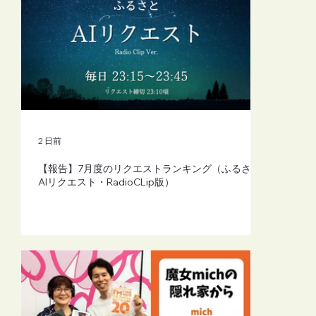
【FM-YRC】魔女michの隠れ家から
(mich)■2026年8月7日(金)20:00
2 日前
【報告】7月度のリクエストランキング（ふるさと
AIリクエスト・RadioCLip版）