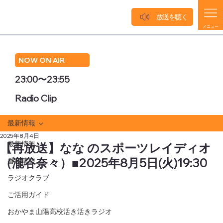
放送を聴く
メニュー
NOW ON AIR
23:00〜23:55
Radio Clip
最新情報
2025年8月4日
最新情報
【再放送】なな のスポーツレイディオ
（瀧谷奈々）■2025年8月5日(火)19:30
番組情報
ラジオクラブ
ご活用ガイド
おかやま山陽高校活き活きラジオ