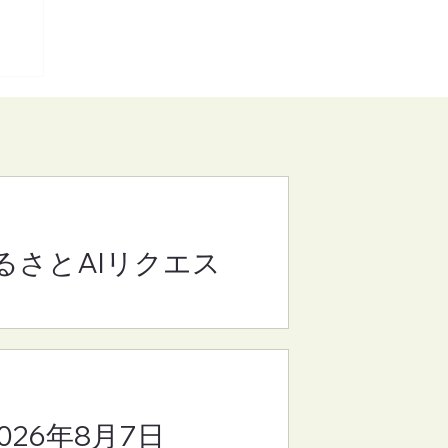
るさとAIリクエス
(さ
8
2026年8月7日