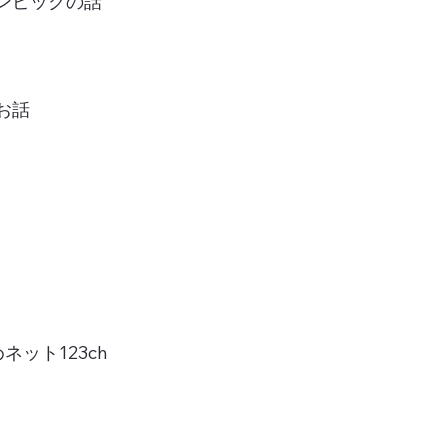
ンピックの話
お話
ット123ch