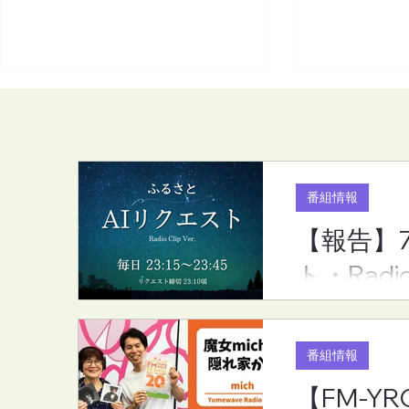
番組情報
【報告】
【報告】7月度のリクエスト
【FM-YRC
ト・Radi
ランキング（ふるさとAIリク
家から(mic
エスト・RadioCLip版）
(金)20:00
番組情報
【FM-YR