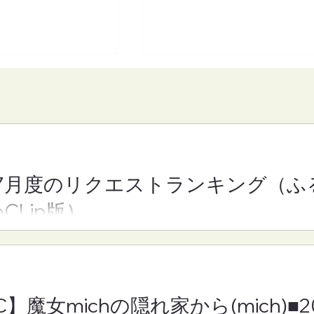
7月度のリクエストランキング（ふ
】魔女michの隠れ
【FM-YRC】となりの崎谷
oCLip版）
h)■2026年8月7日
きや)くん(あきを)■2026年
月7日(金)19:30
C】魔女michの隠れ家から(mich)■