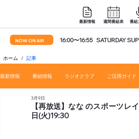
最新情報
週間番組表
番組
16:00〜16:55
SATURDAY SUP
NOW ON AIR
ホーム
/
記事
最新情報
番組情報
ラジオクラブ
ご活用ガイド
3月9日
番組審議会
【再放送】なな のスポーツレイデ
日(火)19:30