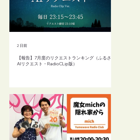
【FM-YRC】魔女michの隠れ家から
(mich)■2026年8月7日(金)20:00
2 日前
【報告】7月度のリクエストランキング（ふるさと
AIリクエスト・RadioCLip版）