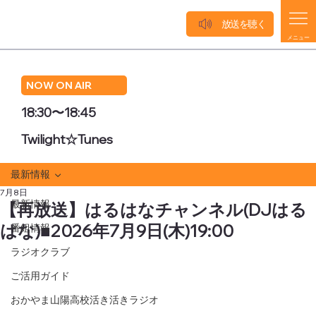
放送を聴く
メニュー
NOW ON AIR
18:30〜18:45
Twilight☆Tunes
最新情報
7月8日
最新情報
【再放送】はるはなチャンネル(DJはる
はな)■2026年7月9日(木)19:00
番組情報
ラジオクラブ
ご活用ガイド
おかやま山陽高校活き活きラジオ