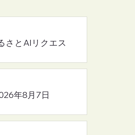
るさとAIリクエス
(さ
8
2026年8月7日