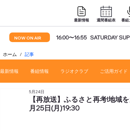
最新情報
週間番組表
番組
16:00〜16:55
SATURDAY SUP
NOW ON AIR
ホーム
/
記事
最新情報
番組情報
ラジオクラブ
ご活用ガイド
5月24日
番組審議会
【再放送】ふるさと再考!地域を元気
月25日(月)19:30