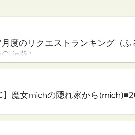
7月度のリクエストランキング（ふ
】魔女michの隠れ
【FM-YRC】となりの崎谷
oCLip版）
h)■2026年8月7日
きや)くん(あきを)■2026年
月7日(金)19:30
C】魔女michの隠れ家から(mich)■