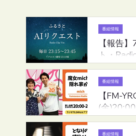
番組情報
【報告】
【報告】7月度のリクエスト
【FM-YRC
ト・Radi
ランキング（ふるさとAIリク
家から(mic
エスト・RadioCLip版）
(金)20:00
番組情報
【FM-YR
(金)20:00
番組情報