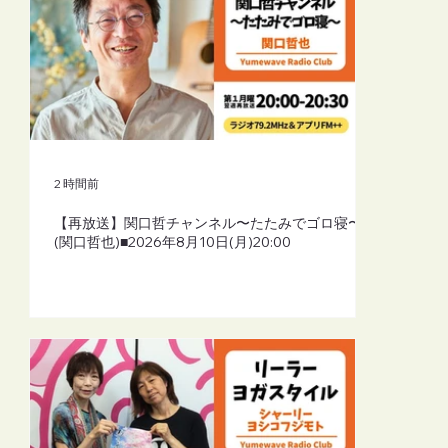
【再放送】リーラーヨガスタイル（シャ
ーリーよしこふじもと）■2026年8月10日
(月)19:30
2 時間前
【再放送】関口哲チャンネル〜たたみでゴロ寝〜
(関口哲也)■2026年8月10日(月)20:00