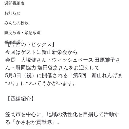
週間番組表
お知らせ
みんなの校歌
防災放送・緊急放送
番組審議会
【今回のトピックス】
今回はゲストに新山新栄会から
会長　大塚健さん・ウィッシュベース 田原雅子さ
ん・賛同協力 塩田啓之さんをお迎えして
5月3日（祝）に開催される「第5回　新山れんげま
つり」についてうかがいます。
【番組紹介】
笠岡市を中心に、地域の活性化を目指して活動す
る「かさおか貢献隊」。