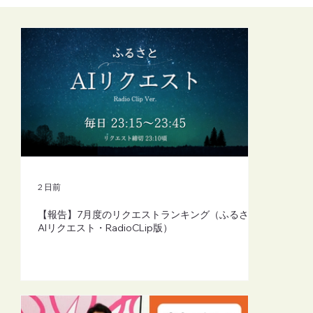
【FM-YRC】魔女michの隠れ家から
(mich)■2026年8月7日(金)20:00
2 日前
【報告】7月度のリクエストランキング（ふるさと
AIリクエスト・RadioCLip版）