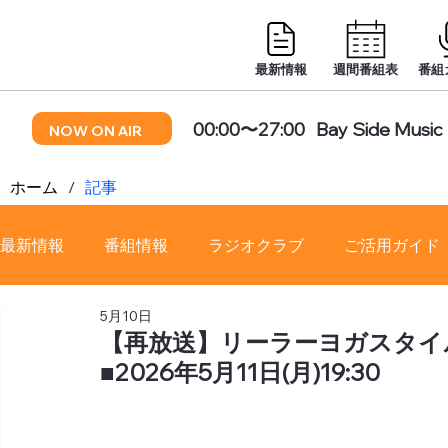
最新情報
週間番組表
番組
00:00〜27:00
Bay Side Music 
NOW ON AIR
ホーム
/
記事
最新情報
番組情報
ラジオクラブ
ご活用ガイド
5月10日
番組審議会
【再放送】リーラーヨガスタイ
■2026年5月11日(月)19:30