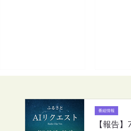
番組情報
【報告】
【報告】7月度のリクエスト
【FM-YRC