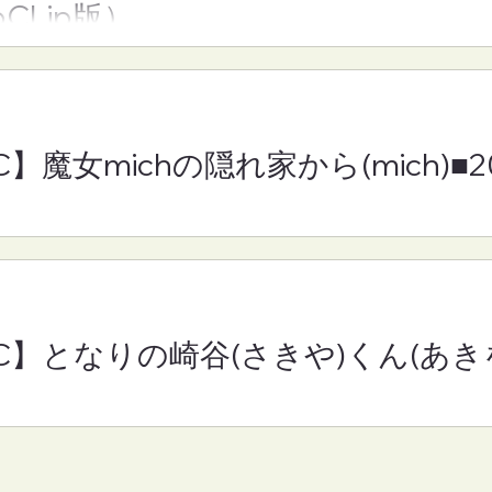
oCLip版）
h)■2026年8月7日
きや)くん(あきを)■2026年
月7日(金)19:30
C】魔女michの隠れ家から(mich)■
RC】となりの崎谷(さきや)くん(あきを