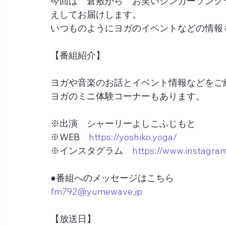
今回は　倉敷から　お笑いシンガーソング
えしてお届けします。
いつものようにヨガのイベントなどの情報
【番組紹介】
ヨガや音楽のお話とイベント情報などをご
ヨガのミニ体験コーナーもあります。
※出演　シャーリーよしこふじもと
※WEB　
https://yoshiko.yoga/
※インスタグラム　
https://www.instagra
●番組へのメッセージはこちら
fm792@yumewave.jp
【放送日】