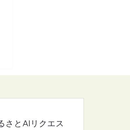
るさとAIリクエス
(さ