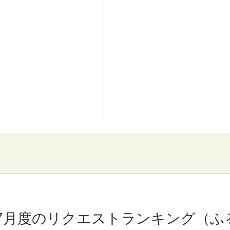
7月度のリクエストランキング（ふ
】魔女michの隠れ
【FM-YRC】となりの崎谷