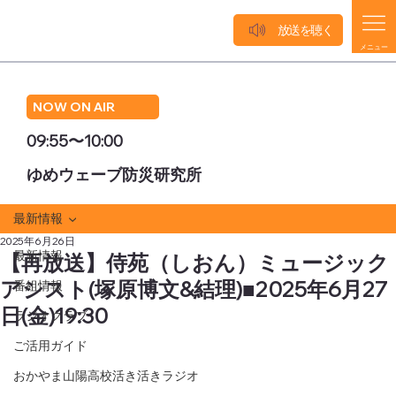
放送を聴く
メニュー
NOW ON AIR
09:55〜10:00
ゆめウェーブ防災研究所
最新情報
2025年6月26日
最新情報
【再放送】侍苑（しおん）ミュージック
アシスト(塚原博文&結理)■2025年6月27
番組情報
日(金)19:30
ラジオクラブ
ご活用ガイド
おかやま山陽高校活き活きラジオ