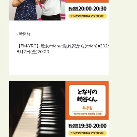
【FM-YRC】となりの崎谷(さきや)くん(あ
きを)■2026年8月7日(金)19:30
7 時間前
【FM-YRC】魔女michの隠れ家から(mich)■2026年
8月7日(金)20:00