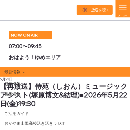
放送を聴く
メニュー
NOW ON AIR
07:00〜09:45
おはよう！ゆめエリア
最新情報
5月21日
最新情報
【再放送】侍苑（しおん）ミュージック
アシスト(塚原博文&結理)■2026年5月22
番組情報
日(金)19:30
ラジオクラブ
ご活用ガイド
おかやま山陽高校活き活きラジオ