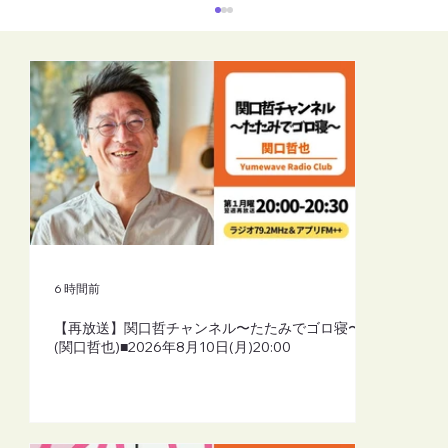
【再放送】リーラーヨガスタイル（シャ
ーリーよしこふじもと）■2026年8月10日
(月)19:30
6 時間前
【再放送】関口哲チャンネル〜たたみでゴロ寝〜
(関口哲也)■2026年8月10日(月)20:00