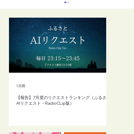
【FM-YRC】魔女michの隠れ家から
(mich)■2026年8月7日(金)20:00
1 日前
【報告】7月度のリクエストランキング（ふるさと
AIリクエスト・RadioCLip版）