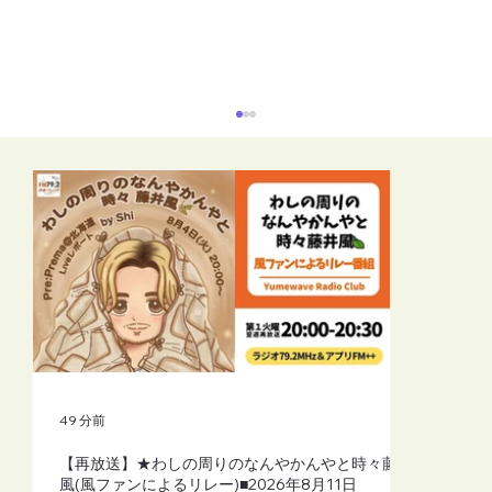
【再放送】色はこころの言葉 ( MIWAKO
)■2026年8月11日(火)19:00
49 分前
【再放送】★わしの周りのなんやかんやと時々藤井
風(風ファンによるリレー)■2026年8月11日