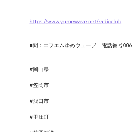
https://www.yumewave.net/radioclub
■問：エフエムゆめウェーブ　電話番号0865-6
#岡山県
#笠岡市
#浅口市
#里庄町