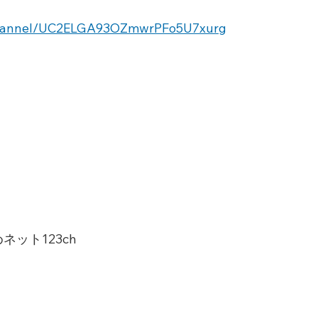
channel/UC2ELGA93OZmwrPFo5U7xurg
ット123ch