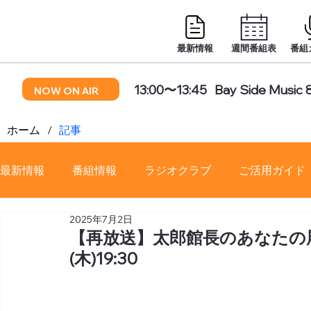
最新情報
週間番組表
番組
13:00〜13:45
Bay Side Music 
NOW ON AIR
ホーム
/
記事
最新情報
番組情報
ラジオクラブ
ご活用ガイド
2025年7月2日
番組審議会
【再放送】太郎館長のあなたの履歴
(木)19:30