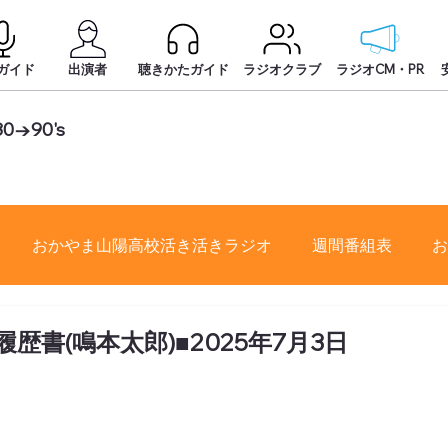
ガイド
出演者
聴きかたガイド
ラジオクラブ
ラジオCM・PR
80→90's
おかやま山陽高校活き活きラジオ
週間番組表
お
書(鳴本太郎)■2025年7月3日