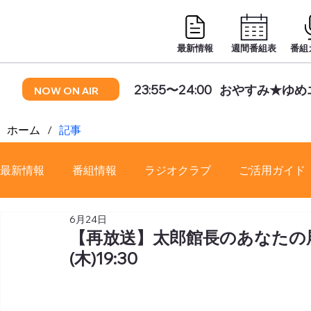
最新情報
週間番組表
番組
23:55〜24:00
おやすみ★ゆめ
NOW ON AIR
ホーム
/
記事
最新情報
番組情報
ラジオクラブ
ご活用ガイド
6月24日
番組審議会
【再放送】太郎館長のあなたの履歴
(木)19:30