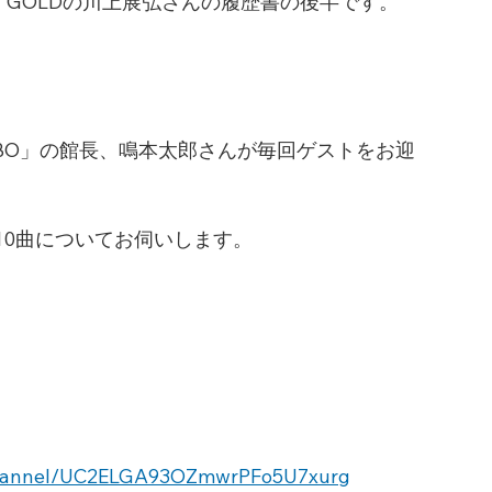
 GOLDの川上展弘さんの履歴書の後半です。
ABO」の館長、鳴本太郎さんが毎回ゲストをお迎
10曲についてお伺いします。
channel/UC2ELGA93OZmwrPFo5U7xurg