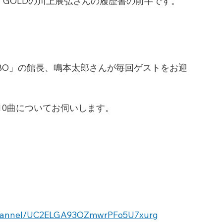
 GOLDの川上展弘さんの履歴書の前半です。
ABO」の館長、鳴本太郎さんが毎回ゲストをお迎
10曲についてお伺いします。
channel/UC2ELGA93OZmwrPFo5U7xurg