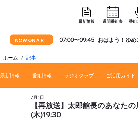
最新情報
週間番組表
番組
07:00〜09:45
おはよう！ゆめ
NOW ON AIR
ホーム
/
記事
最新情報
番組情報
ラジオクラブ
ご活用ガイド
7月1日
番組審議会
【再放送】太郎館長のあなたの履歴
(木)19:30