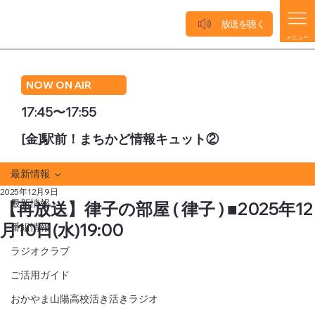
放送を聴く
メニュー
NOW ON AIR
17:45〜17:55
[金]駅前！まちかど情報キュット②
最新情報
2025年12月9日
最新情報
【再放送】律子の部屋 ( 律子 ) ■2025年12
月10日(水)19:00
番組情報
ラジオクラブ
ご活用ガイド
おかやま山陽高校活き活きラジオ