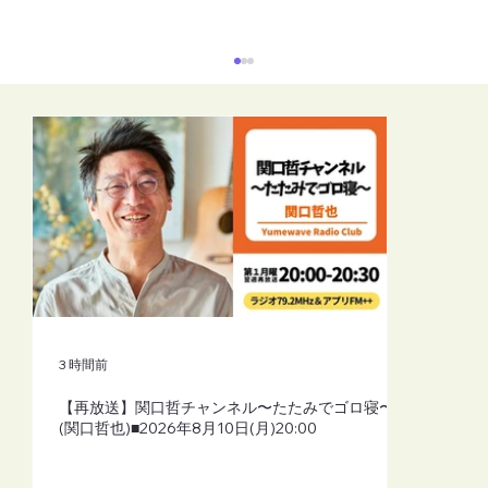
【再放送】リーラーヨガスタイル（シャ
ーリーよしこふじもと）■2026年8月10日
(月)19:30
3 時間前
【再放送】関口哲チャンネル〜たたみでゴロ寝〜
(関口哲也)■2026年8月10日(月)20:00