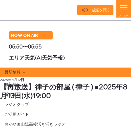
放送を聴く
メニュー
NOW ON AIR
05:50〜05:55
エリア天気(AI天気予報)
最新情報
2025年8月12日
最新情報
【再放送】律子の部屋 ( 律子 ) ■2025年8
月13日(水)19:00
番組情報
ラジオクラブ
ご活用ガイド
おかやま山陽高校活き活きラジオ