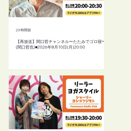
【再放送】リーラーヨガスタイル（シャ
ーリーよしこふじもと）■2026年8月10日
(月)19:30
23 時間前
【再放送】関口哲チャンネル〜たたみでゴロ寝〜
(関口哲也)■2026年8月10日(月)20:00