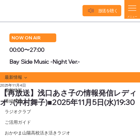
放送を聴く
メニュー
NOW ON AIR
00:00〜27:00
Bay Side Music -Night Ver.-
最新情報
2025年11月4日
最新情報
【再放送】浅口あさ子の情報発信レディ
オ ♪(沖村舞子)■2025年11月5日(水)19:30
番組情報
ラジオクラブ
ご活用ガイド
おかやま山陽高校活き活きラジオ