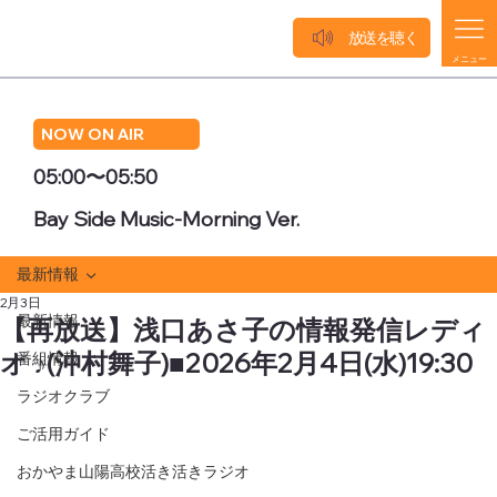
放送を聴く
メニュー
NOW ON AIR
05:00〜05:50
Bay Side Music-Morning Ver.
最新情報
2月3日
最新情報
【再放送】浅口あさ子の情報発信レディ
オ ♪(沖村舞子)■2026年2月4日(水)19:30
番組情報
ラジオクラブ
ご活用ガイド
おかやま山陽高校活き活きラジオ