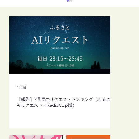
【FM-YRC】魔女michの隠れ家から
(mich)■2026年8月7日(金)20:00
1 日前
【報告】7月度のリクエストランキング（ふるさと
AIリクエスト・RadioCLip版）