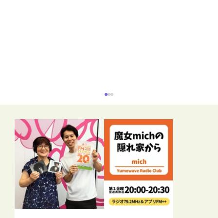
【FM-YRC】となりの崎谷(さきや)くん(あ