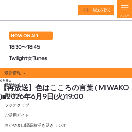
放送を聴く
メニュー
NOW ON AIR
18:30〜18:45
Twilight☆Tunes
最新情報
6月8日
最新情報
【再放送】色はこころの言葉 ( MIWAKO
)■2026年6月9日(火)19:00
番組情報
ラジオクラブ
ご活用ガイド
おかやま山陽高校活き活きラジオ