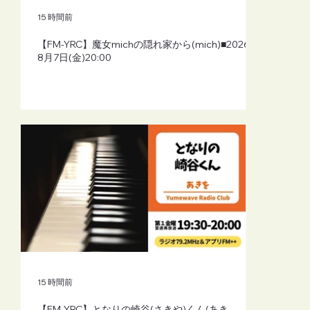
きを)■2026年8月7日(金)19:30
15 時間前
【FM-YRC】魔女michの隠れ家から(mich)■2026年
8月7日(金)20:00
15 時間前
【FM-YRC】となりの崎谷(さきや)くん(あき