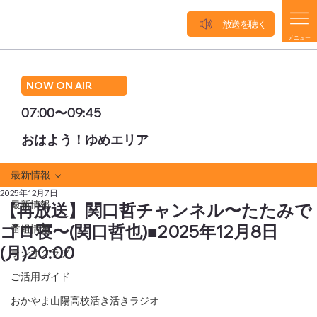
放送を聴く
メニュー
NOW ON AIR
07:00〜09:45
おはよう！ゆめエリア
最新情報
2025年12月7日
最新情報
【再放送】関口哲チャンネル〜たたみで
ゴロ寝〜(関口哲也)■2025年12月8日
番組情報
(月)20:00
ラジオクラブ
ご活用ガイド
おかやま山陽高校活き活きラジオ