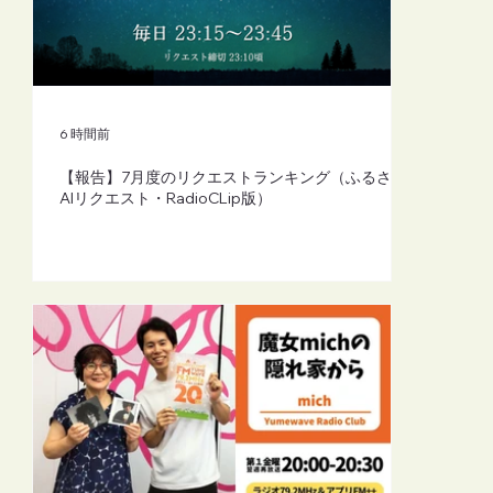
【FM-YRC】魔女michの隠れ家から
(mich)■2026年8月7日(金)20:00
6 時間前
【報告】7月度のリクエストランキング（ふるさと
AIリクエスト・RadioCLip版）