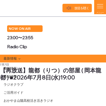
放送を聴く
メニュー
NOW ON AIR
23:00〜23:55
Radio Clip
最新情報
7月7日
最新情報
【再放送】龍都（りつ）の部屋 ( 岡本龍
都 ) ■2026年7月8日(水)19:00
番組情報
ラジオクラブ
ご活用ガイド
おかやま山陽高校活き活きラジオ