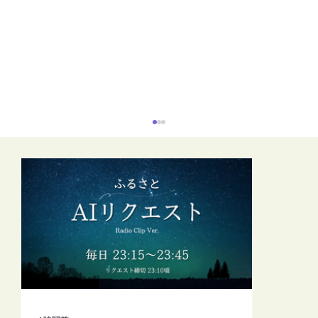
【FM-YRC】魔女michの隠れ家から
(mich)■2026年8月7日(金)20:00