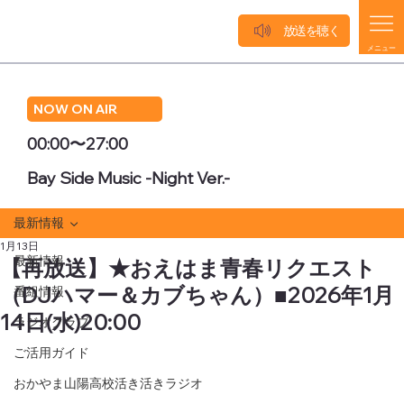
放送を聴く
メニュー
NOW ON AIR
00:00〜27:00
Bay Side Music -Night Ver.-
最新情報
1月13日
最新情報
【再放送】★おえはま青春リクエスト
（DJハマー＆カブちゃん）■2026年1月
番組情報
14日(水)20:00
ラジオクラブ
ご活用ガイド
おかやま山陽高校活き活きラジオ