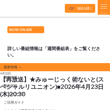
放送を聴く
メニュー
NOW ON AIR
詳しい番組情報は「週間番組表」をご覧くださ
い。
最新情報
4月22日
最新情報
【再放送】★みゅーじっく術ないと(ス
ペシャルリユニオン)■2026年4月23日
番組情報
(木)20:30
ラジオクラブ
ご活用ガイド