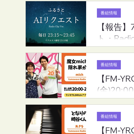
番組情報
【報告】
【報告】7月度のリクエスト
【FM-YRC
ト・Radi
ランキング（ふるさとAIリク
家から(mic
エスト・RadioCLip版）
(金)20:00
番組情報
【FM-YR
(金)20:00
番組情報
【FM-Y