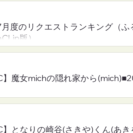
7月度のリクエストランキング（ふ
】魔女michの隠れ
【FM-YRC】となりの崎谷
oCLip版）
h)■2026年8月7日
きや)くん(あきを)■2026年
月7日(金)19:30
C】魔女michの隠れ家から(mich)■
RC】となりの崎谷(さきや)くん(あきを