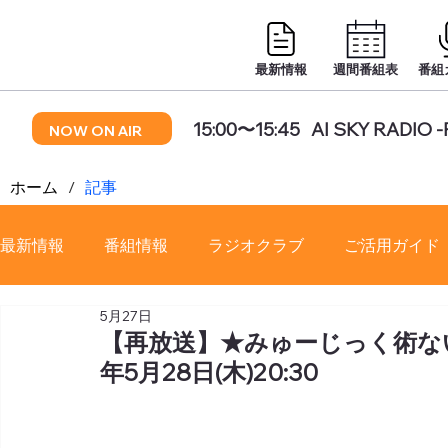
最新情報
週間番組表
番組
15:00〜15:45
AI SKY RADIO 
NOW ON AIR
ホーム
/
記事
最新情報
番組情報
ラジオクラブ
ご活用ガイド
5月27日
番組審議会
【再放送】★みゅーじっく術ない
年5月28日(木)20:30