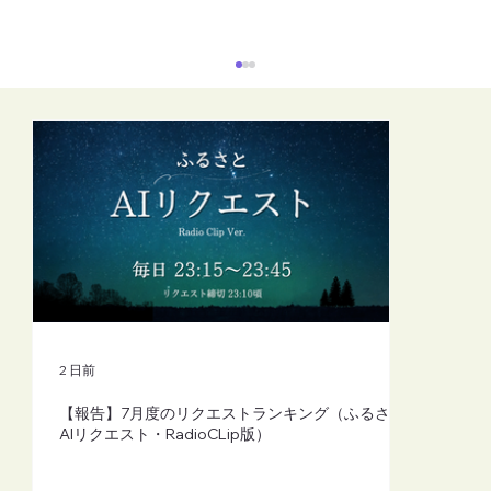
【FM-YRC】魔女michの隠れ家から
(mich)■2026年8月7日(金)20:00
2 日前
【報告】7月度のリクエストランキング（ふるさと
AIリクエスト・RadioCLip版）