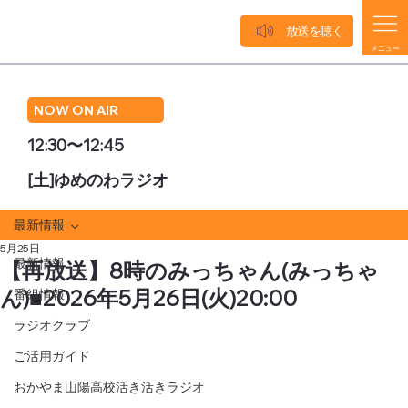
放送を聴く
メニュー
NOW ON AIR
12:30〜12:45
[土]ゆめのわラジオ
最新情報
5月25日
最新情報
【再放送】8時のみっちゃん(みっちゃ
ん)■2026年5月26日(火)20:00
番組情報
ラジオクラブ
ご活用ガイド
おかやま山陽高校活き活きラジオ