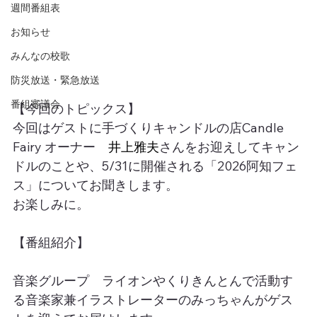
週間番組表
お知らせ
みんなの校歌
防災放送・緊急放送
番組審議会
【今回のトピックス】
今回はゲストに手づくりキャンドルの店Candle 
Fairy オーナー　
井上雅夫
さんをお迎えしてキャン
ドルのことや、5/31に開催される「2026阿知フェ
ス」についてお聞きします。
お楽しみに。
【番組紹介】
音楽グループ　ライオンやくりきんとんで活動す
る音楽家兼イラストレーターのみっちゃんがゲス