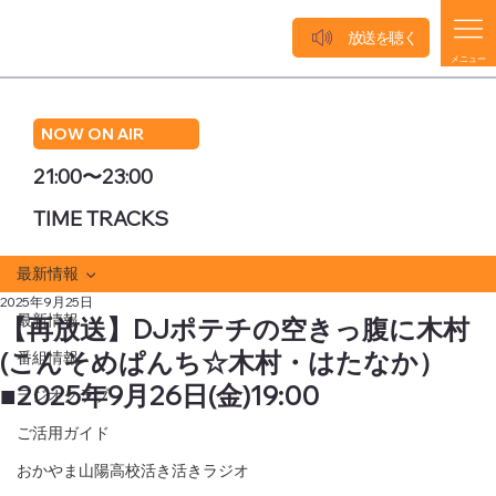
放送を聴く
メニュー
NOW ON AIR
21:00〜23:00
TIME TRACKS
最新情報
2025年9月25日
最新情報
【再放送】DJポテチの空きっ腹に木村
(こんそめぱんち☆木村・はたなか）
番組情報
■2025年9月26日(金)19:00
ラジオクラブ
ご活用ガイド
おかやま山陽高校活き活きラジオ