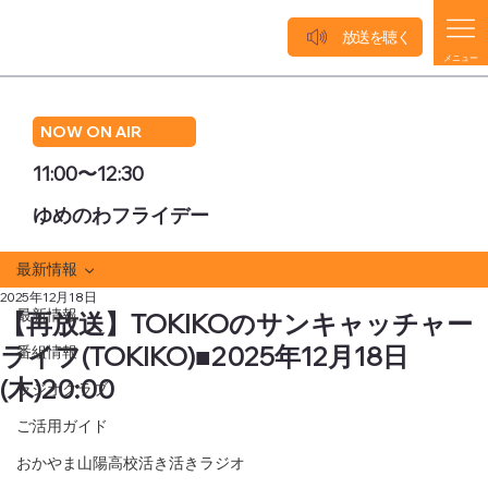
放送を聴く
メニュー
NOW ON AIR
11:00〜12:30
ゆめのわフライデー
最新情報
2025年12月18日
最新情報
【再放送】TOKIKOのサンキャッチャー
ライフ(TOKIKO)■2025年12月18日
番組情報
(木)20:00
ラジオクラブ
ご活用ガイド
おかやま山陽高校活き活きラジオ