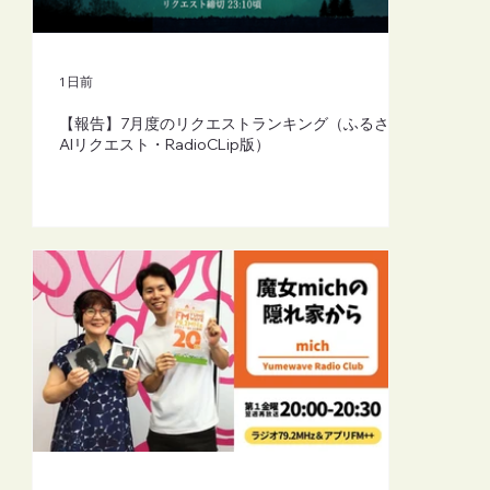
【FM-YRC】魔女michの隠れ家から
(mich)■2026年8月7日(金)20:00
1 日前
【報告】7月度のリクエストランキング（ふるさと
AIリクエスト・RadioCLip版）