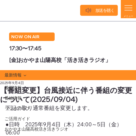
放送を聴く
メニュー
NOW ON AIR
17:30〜17:45
[金]おかやま山陽高校「活き活きラジオ」
最新情報
2025年9月4日
最新情報
【番組変更】台風接近に伴う番組の変更
について(2025/09/04)
番組情報
下記の取り通常番組を変更します。
ラジオクラブ
ご活用ガイド
●日時　2025年9月4日（木）24:00～5日（金）
おかやま山陽高校活き活きラジオ
06:00