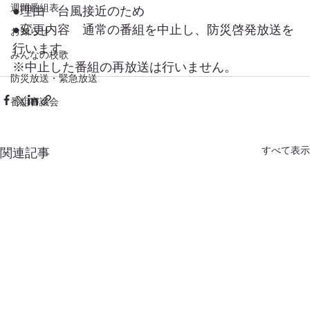
週間番組表
●理由　台風接近のため
●変更内容　通常の番組を中止し、防災啓発放送を
お知らせ
行います。
みんなの校歌
※中止した番組の再放送は行いません。
防災放送・緊急放送
番組審議会
すべて表示
関連記事