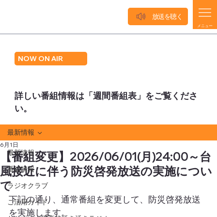
放送を聴く
メニュー
NOW ON AIR
詳しい番組情報は「週間番組表」をご覧くださ
い。
最新情報
6月1日
最新情報
【番組変更】2026/06/01(月)24:00～台
風接近に伴う防災啓発放送の実施につい
番組情報
て
ラジオクラブ
下記の通り、通常番組を変更して、防災啓発放送
ご活用ガイド
を実施します。