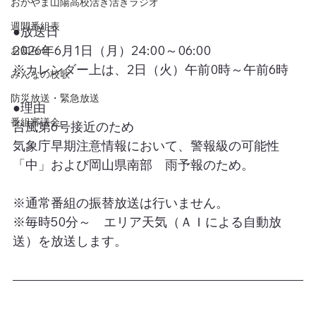
おかやま山陽高校活き活きラジオ
週間番組表
●放送日
2026年6月1日（月）24:00～06:00
お知らせ
※カレンダー上は、2日（火）午前0時～午前6時
みんなの校歌
防災放送・緊急放送
●理由
番組審議会
台風第6号接近のため
気象庁早期注意情報において、警報級の可能性
「中」および岡山県南部　雨予報のため。
※通常番組の振替放送は行いません。
※毎時50分～　エリア天気（ＡＩによる自動放
送）を放送します。