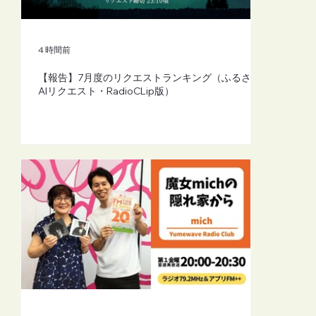
【FM-YRC】魔女michの隠れ家から
(mich)■2026年8月7日(金)20:00
4 時間前
【報告】7月度のリクエストランキング（ふるさと
AIリクエスト・RadioCLip版）