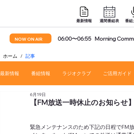
最新情報
週間番組表
番組
06:00〜06:55
Morning Commu
NOW ON AIR
ホーム
/
記事
最新情報
番組情報
ラジオクラブ
ご活用ガイド
6月19日
番組審議会
【FM放送一時休止のお知らせ
緊急メンテナンスのため下記の日程でFM