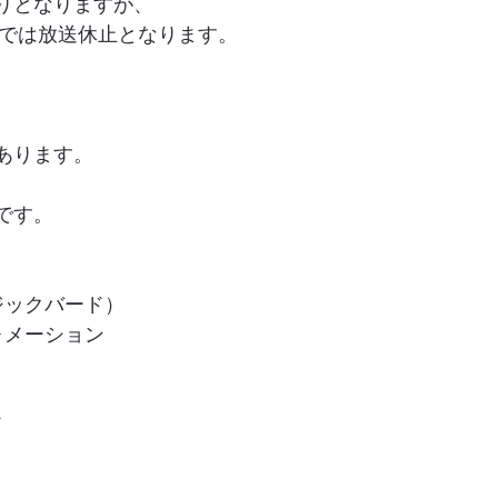
通りとなりますが、
h）では放送休止となります。
あります。
です。
ジックバード）
ォメーション
ド