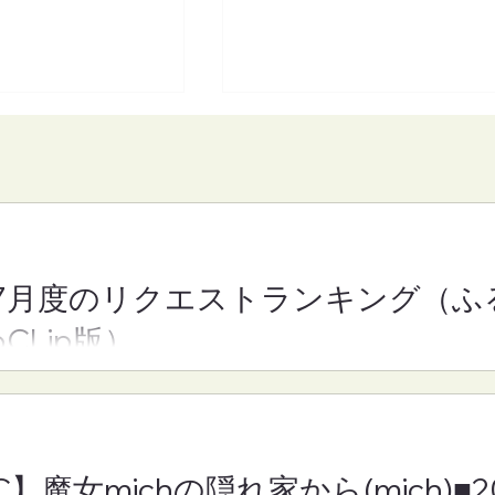
7月度のリクエストランキング（ふ
】魔女michの隠れ
【FM-YRC】となりの崎谷
oCLip版）
h)■2026年8月7日
きや)くん(あきを)■2026年
月7日(金)19:30
C】魔女michの隠れ家から(mich)■