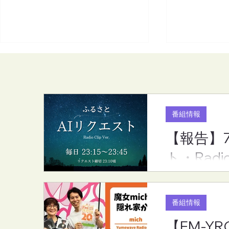
番組情報
【報告】
【報告】7月度のリクエスト
【FM-YRC
ト・Radi
ランキング（ふるさとAIリク
家から(mic
エスト・RadioCLip版）
(金)20:00
番組情報
【FM-YR