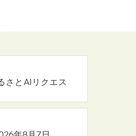
るさとAIリクエス
(さ
8
2026年8月7日