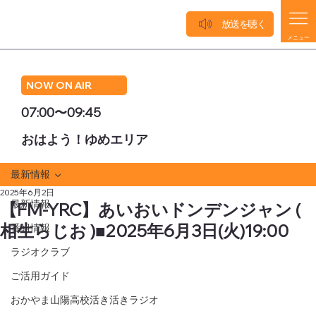
放送を聴く
メニュー
NOW ON AIR
07:00〜09:45
おはよう！ゆめエリア
最新情報
2025年6月2日
最新情報
【FM-YRC】あいおいドンデンジャン (
相生らじお )■2025年6月3日(火)19:00
番組情報
ラジオクラブ
ご活用ガイド
おかやま山陽高校活き活きラジオ