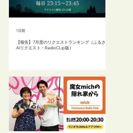
【FM-YRC】魔女michの隠れ家から
(mich)■2026年8月7日(金)20:00
1 日前
【報告】7月度のリクエストランキング（ふるさと
AIリクエスト・RadioCLip版）