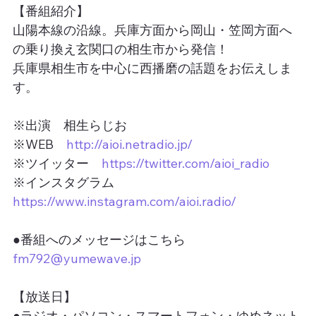
【番組紹介】
山陽本線の沿線。兵庫方面から岡山・笠岡方面へ
の乗り換え玄関口の相生市から発信！
兵庫県相生市を中心に西播磨の話題をお伝えしま
す。
※出演　相生らじお
※WEB　
http://aioi.netradio.jp/
※ツイッター　
https://twitter.com/aioi_radio
※インスタグラム　
https://www.instagram.com/aioi.radio/
●番組へのメッセージはこちら
fm792@yumewave.jp
【放送日】
●ラジオ・パソコン・スマートフォン・ゆめネット