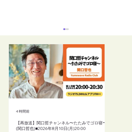
【再放送】リーラーヨガスタイル（シャ
ーリーよしこふじもと）■2026年8月10日
(月)19:30
4 時間前
【再放送】関口哲チャンネル〜たたみでゴロ寝〜
(関口哲也)■2026年8月10日(月)20:00