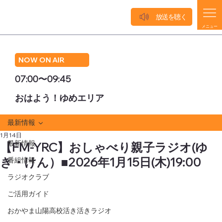
放送を聴く
メニュー
NOW ON AIR
07:00〜09:45
おはよう！ゆめエリア
最新情報
1月14日
最新情報
【FM-YRC】おしゃべり親子ラジオ(ゆ
き・けん）■2026年1月15日(木)19:00
番組情報
ラジオクラブ
ご活用ガイド
おかやま山陽高校活き活きラジオ