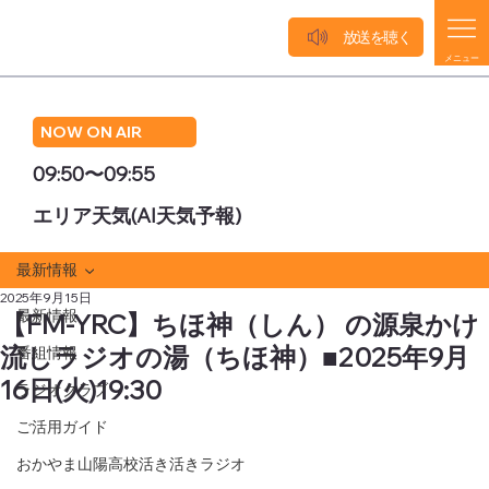
放送を聴く
メニュー
NOW ON AIR
09:50〜09:55
エリア天気(AI天気予報)
最新情報
2025年9月15日
最新情報
【FM-YRC】ちほ神（しん） の源泉かけ
流しラジオの湯（ちほ神）■2025年9月
番組情報
16日(火)19:30
ラジオクラブ
ご活用ガイド
おかやま山陽高校活き活きラジオ