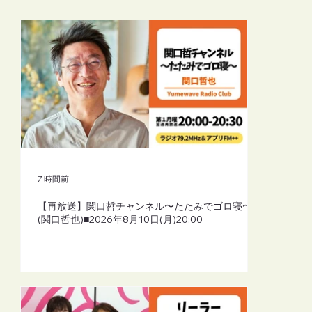
【再放送】リーラーヨガスタイル（シャ
ーリーよしこふじもと）■2026年8月10日
(月)19:30
7 時間前
【再放送】関口哲チャンネル〜たたみでゴロ寝〜
(関口哲也)■2026年8月10日(月)20:00