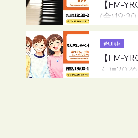
【FM-Y
(金)19:30
番組情報
【FM-
ん)■202