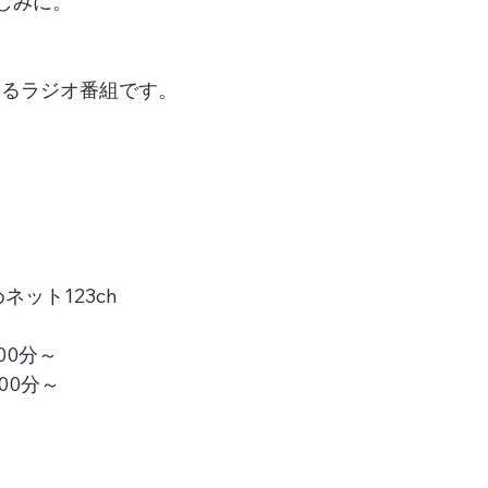
しみに。
するラジオ番組です。
ット123ch
00分～
00分～