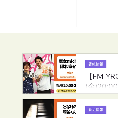
番組情報
【FM-YR
【FM-YRC】魔女michの隠れ
【FM-YR
(金)20:00
家から(mich)■2026年8月7日
きや)くん(あ
(金)20:00
月7日(金)19:
番組情報