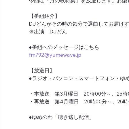
今回は「月の歌特集」を放送します。お楽
【番組紹介】
DJどんがその時の気分で選曲してお届け
※出演　DJどん
●番組へのメッセージはこちら
fm792@yumewave.jp
【放送日】
●ラジオ・パソコン・スマートフォン・ゆめネ
・本放送　第3月曜日　20時00分～、25時
・再放送　第4月曜日　20時00分～、25時
●ゆめのわ「聴き逃し配信」