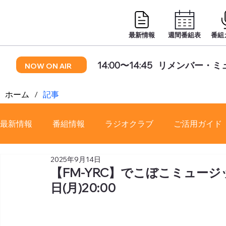
最新情報
週間番組表
番組
14:00〜14:45
リメンバー・ミ
NOW ON AIR
ホーム
/
記事
最新情報
番組情報
ラジオクラブ
ご活用ガイド
2025年9月14日
番組審議会
【FM-YRC】でこぼこミュージッ
日(月)20:00