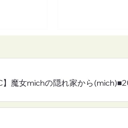
C】魔女michの隠れ家から(mich)■
C】となりの崎谷(さ
【FM-YRC】3人おしゃべ
きを)■2026年8
日和(むっさん・りえさん
30
んちゃん)■2026年8月7日
(金)19:00