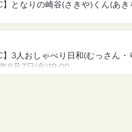
RC】となりの崎谷(さきや)くん(あきを
YRC】3人おしゃべり日和(むっさん
6年8月7日(金)19:00