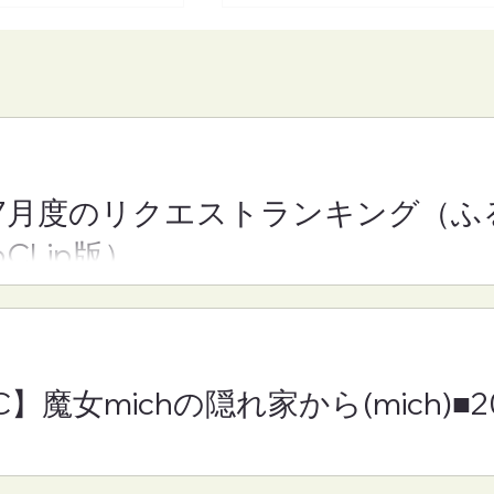
7月度のリクエストランキング（ふ
】魔女michの隠れ
【FM-YRC】となりの崎谷
oCLip版）
h)■2026年8月7日
きや)くん(あきを)■2026年
月7日(金)19:30
C】魔女michの隠れ家から(mich)■