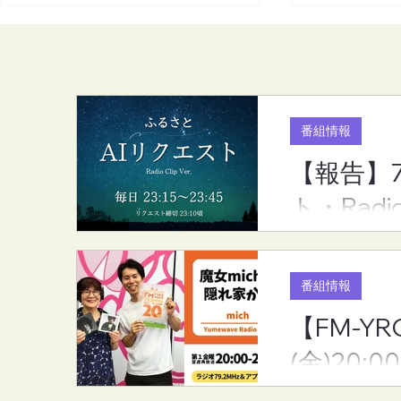
番組情報
【報告】
【報告】7月度のリクエスト
【FM-YRC
ト・Radi
ランキング（ふるさとAIリク
家から(mic
エスト・RadioCLip版）
(金)20:00
番組情報
【FM-YR
(金)20:00