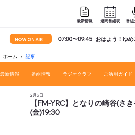
最新情報
週間番組表
番組
07:00〜09:45
おはよう！ゆめ
NOW ON AIR
ホーム
/
記事
最新情報
番組情報
ラジオクラブ
ご活用ガイド
2月5日
番組審議会
【FM-YRC】となりの崎谷(さきや
(金)19:30