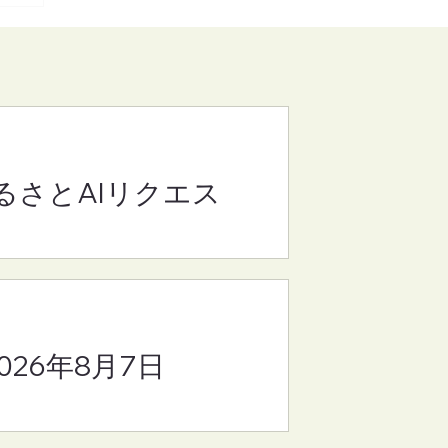
るさとAIリクエス
(さ
8
2026年8月7日