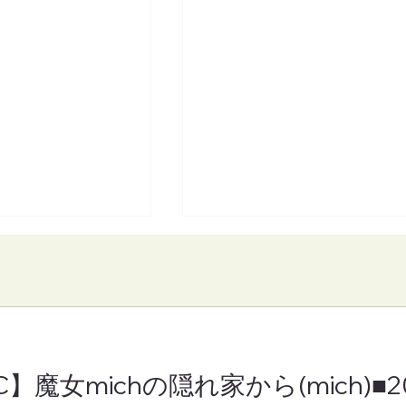
C】魔女michの隠れ家から(mich)■
C】となりの崎谷(さ
【FM-YRC】3人おしゃべ