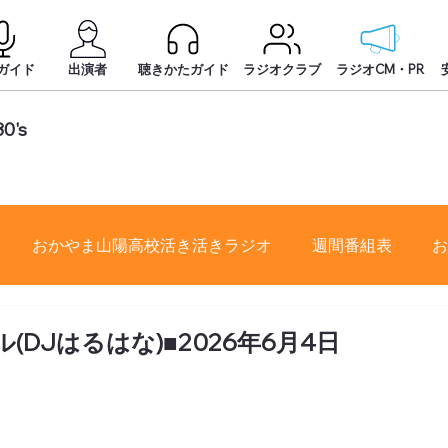
ガイド
出演者
聴きかたガイド
ラジオクラブ
ラジオCM・PR
80's
おかやま山陽高校活き活きラジオ
週間番組表
お
(DJはるはな)■2026年6月4日