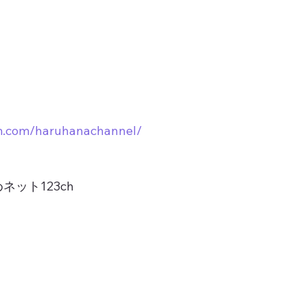
am.com/haruhanachannel/
ット123ch