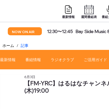
最新情報
週間番組表
番組
12:30〜12:45
Bay Side Music 
NOW ON AIR
ホーム
/
記事
最新情報
番組情報
ラジオクラブ
ご活用ガイド
6月3日
番組審議会
【FM-YRC】はるはなチャンネル
(木)19:00