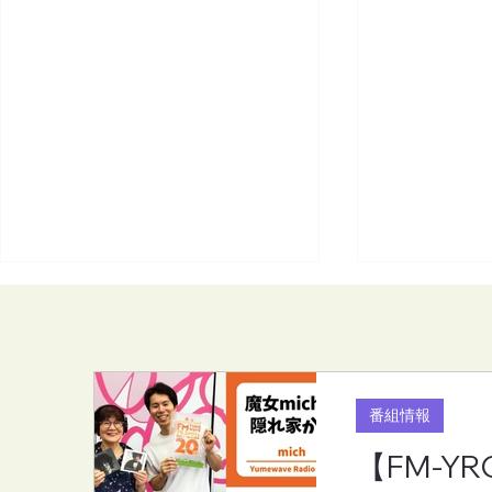
番組情報
【FM-YR
【FM-YRC】魔女michの隠れ
【FM-YR