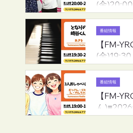
(金)20:00
家から(mich)■2026年8月7日
きや)くん(あ
(金)20:00
月7日(金)19:
番組情報
【FM-Y
(金)19:30
番組情報
【FM-
ん)■202