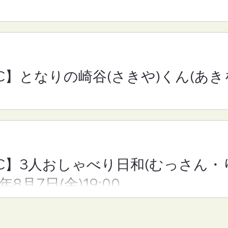
きを)■2026年8
日和(むっさん・りえさん
30
んちゃん)■2026年8月7日
(金)19:00
RC】となりの崎谷(さきや)くん(あきを
YRC】3人おしゃべり日和(むっさん
6年8月7日(金)19:00