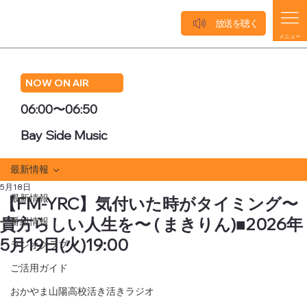
放送を聴く
メニュー
NOW ON AIR
06:00〜06:50
Bay Side Music
最新情報
5月18日
最新情報
【FM-YRC】気付いた時がタイミング〜
貴方らしい人生を〜 ( まきりん)■2026年
番組情報
5月19日(火)19:00
ラジオクラブ
ご活用ガイド
おかやま山陽高校活き活きラジオ