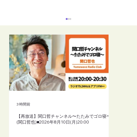
【再放送】リーラーヨガスタイル（シャ
ーリーよしこふじもと）■2026年8月10日
(月)19:30
3 時間前
【再放送】関口哲チャンネル〜たたみでゴロ寝〜
(関口哲也)■2026年8月10日(月)20:00